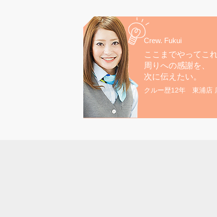
Crew. Fukui
ここまでやってこ
周りへの感謝を、
次に伝えたい。
クルー歴12年 東浦店 