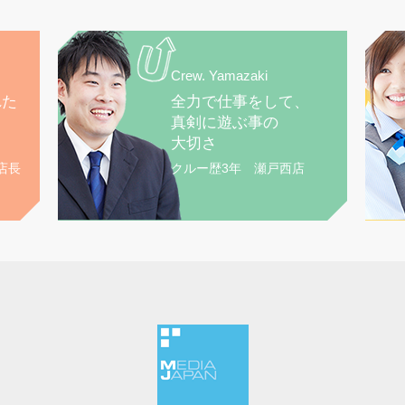
Crew. Yamazaki
れた
全力で仕事をして、
真剣に遊ぶ事の
大切さ
店長
クルー歴3年 瀬戸西店