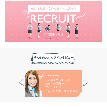
私たちと楽しく熱く働きませんか!?
採用情報を見る
その他のスタッフインタビュー
ashita
Crew. Fukui
Cre
キルアップと、
ここまでやってこれた
全
ークのある
周りへの感謝を、
真
りを目指します。
次に伝えたい。
大
7年 三郷西店
クルー歴12年 東浦店 店長
ク