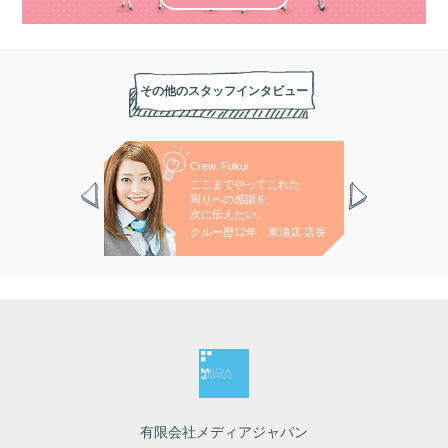
その他のスタッフインタビュー
ashita
Crew. Fukui
Cre
キルアップと、
ここまでやってこれた
全
ークのある
周りへの感謝を、
真
りを目指します。
次に伝えたい。
大
7年 三郷西店
クルー歴12年 東浦店 店長
ク
有限会社メディアジャパン